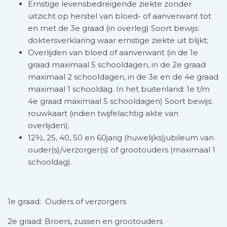
Ernstige levensbedreigende ziekte zonder
uitzicht op herstel van bloed-­ of aanverwant tot
en met de 3e graad (in overleg) Soort bewijs:
doktersverklaring waar ernstige ziekte uit blijkt;
Overlijden van bloed­ of aanverwant (in de 1e
graad maximaal 5 schooldagen, in de 2e graad
maximaal 2 schooldagen, in de 3e en de 4e graad
maximaal 1 schooldag. In het buitenland: 1e t/m
4e graad maximaal 5 schooldagen) Soort bewijs:
rouwkaart (indien twijfelachtig akte van
overlijden);
12½­, 25­, 40­, 50­ en 60­jarig (huwelijks­)jubileum van
ouder(s)/verzorger(s) of grootouders (maximaal 1
schooldag).
1e graad: Ouders of verzorgers
2e graad: Broers, zussen en grootouders