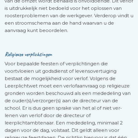
van de omzet wordt behaald is onvoldoende. Dit verlof
is uitdrukkelijk niet bedoeld voor het oplossen van
rooster­problemen van de werkgever. Verderop vindt u
een stroomschema aan de hand waarvan u de
aanvraag kunt beoordelen.
Religieuze verplichtingen
Voor bepaalde feesten of verplichtingen die
voortvloeien uit godsdienst of levensovertuiging
bestaat de mogelijkheid voor verlof. Volgens de
Leerplichtwet moet een verlofaan­vraag op religieuze
gronden worden beschouwd als een mededeling van
de ouder(s)/verzorger(s) aan de directeur van de
school. Er is dus geen sprake van het al of niet ver­
lenen van verlof door de directeur of
leerplichtambtenaar. Een mededeling, minimaal 2
dagen voor de dag, volstaat. Dit geldt alleen voor
religieuze feestdagen. De richtlijn hier­voor is dat één