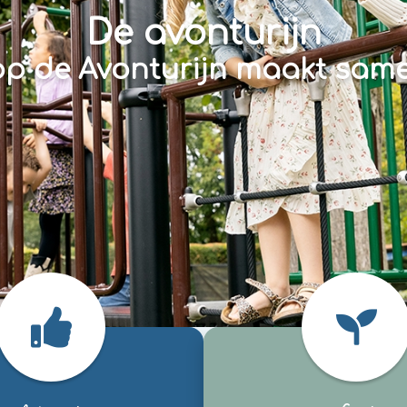
De avonturijn
 op de Avonturijn maakt samen