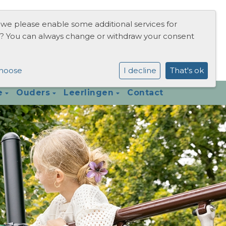
 we please enable some additional services for
? You can always change or withdraw your consent
hoose
I decline
That's ok
e
Ouders
Leerlingen
Contact