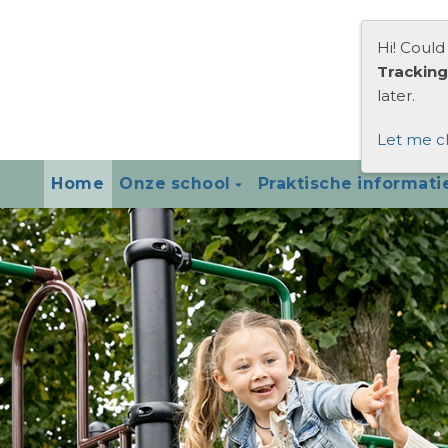
Hi! Could
Tracking
later.
Let me c
Home
Onze school
Praktische informati